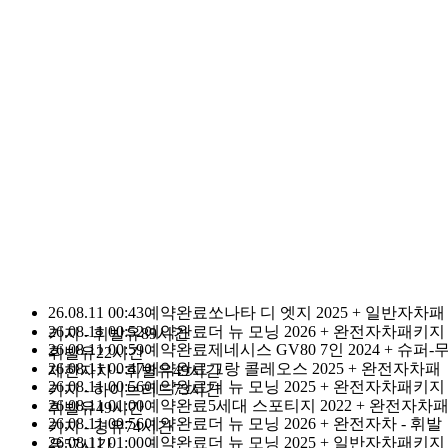
돌하루팡 이용 고객님
누적 1등
0
1
2
3
4
5
6
7
8
9
1
0
1
2
3
4
5
6
7
8
9
2
,
0
1
2
3
4
5
6
7
8
9
0
0
1
2
3
4
5
6
7
8
9
3
0
1
2
3
4
5
6
7
8
9
명
돌하루팡을 믿으세요.
돌하루팡은 대한민국에서 가장 신뢰할 
있는
국내최초·최대규모의 제주여행 가격비교사이트로 손꼽히고 있
습니다.
이유가 있는 재 이용률 No.1
다른 경쟁사가 따라올 수 없는 이유
입니다.
26.08.11 00:43
예약완료
쏘나타 디 엣지 2025 + 일반자차패
26.08.11 00:52
예약완료
더 뉴 모닝 2026 + 완전자차패키지 
키지 - 휘발유
89시간
26.08.11 00:59
예약완료
제네시스 GV80 7인 2024 + 슈퍼-
휘발유
22시간
26.08.11 00:47
예약완료
그랑 콜레오스 2025 + 완전자차패
제한자차 - 휘발유
49시간
26.08.11 00:56
예약완료
더 뉴 모닝 2025 + 완전자차패키지 
키지 - 하이브리드
73시간
26.08.11 01:00
예약완료
5세대 스포티지 2022 + 완전자차
휘발유
49시간
26.08.11 00:56
예약완료
더 뉴 모닝 2026 + 완전자차 - 휘발
키지 - 경유
74시간
26.08.11 01:00
예약완료
더 뉴 모닝 2025 + 일반자차패키지 
유
57시간