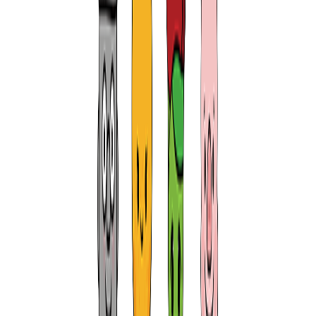
전국
최대규모의 제주 렌트카
를 실시간 비교 및 최저가로
예약 할 수 있어 여러분의 💰 (돈) 과 ⏱️ (시간) 을 아껴드려요.
거기에 사용방법 까지 매우. 완전. 쉬워
왜 1등 가격비교왕
이 되었는지 알 수 있을 것입니다.
그럼 시작해 보세요!
( 이용방법 : 위 검색창에서
1
–
2
– 가격비교 시작 → 끝! )