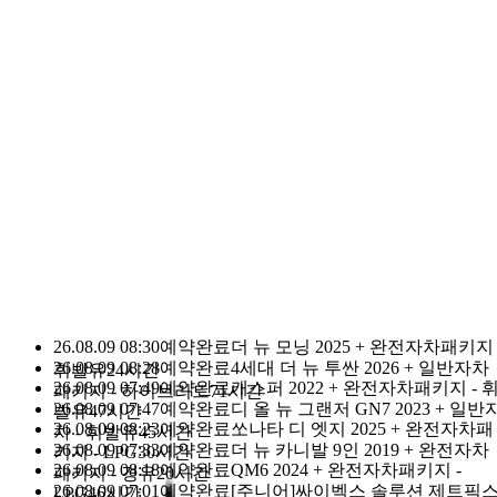
돌하루팡 이용 고객님
누적 1등
0
1
2
3
4
5
6
7
8
9
1
0
1
2
3
4
5
6
7
8
9
2
,
0
1
2
3
4
5
6
7
8
9
0
0
1
2
3
4
5
6
7
8
9
1
0
1
2
3
4
5
6
7
8
9
명
돌하루팡을 믿으세요.
돌하루팡은 대한민국에서 가장 신뢰할 
있는
국내최초·최대규모의 제주여행 가격비교사이트로 손꼽히고 있
습니다.
이유가 있는 재 이용률 No.1
다른 경쟁사가 따라올 수 없는 이유
입니다.
26.08.09 08:30
예약완료
더 뉴 모닝 2025 + 완전자차패키지 
26.08.09 08:28
예약완료
4세대 더 뉴 투싼 2026 + 일반자차
휘발유
24시간
26.08.09 07:49
예약완료
캐스퍼 2022 + 완전자차패키지 - 
패키지 - 하이브리드
71시간
26.08.09 07:47
예약완료
디 올 뉴 그랜저 GN7 2023 + 일반
발유
47시간
26.08.09 08:23
예약완료
쏘나타 디 엣지 2025 + 완전자차패
차 - 휘발유
45시간
26.08.09 07:33
예약완료
더 뉴 카니발 9인 2019 + 완전자차
키지 - LPG
30시간
26.08.09 08:18
예약완료
QM6 2024 + 완전자차패키지 -
패키지 - 경유
20시간
26.08.09 07:01
예약완료
[주니어]싸이벡스 솔루션 제트픽
LPG
46시간