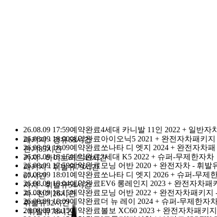
돌하루팡 이용 고객님
누적 1등
0
1
2
3
4
5
6
7
8
9
1
0
1
2
3
4
5
6
7
8
9
2
,
0
1
2
3
4
5
6
7
8
9
0
0
1
2
3
4
5
6
7
8
9
2
0
1
2
3
4
5
6
7
8
9
명
돌하루팡을 믿으세요.
돌하루팡은 대한민국에서 가장 신뢰할 
있는
국내최초·최대규모의 제주여행 가격비교사이트로 손꼽히고 있
습니다.
이유가 있는 재 이용률 No.1
다른 경쟁사가 따라올 수 없는 이유
입니다.
26.08.09 17:59
예약완료
4세대 카니발 11인 2022 + 일반자
26.08.09 18:00
예약완료
아이오닉5 2021 + 완전자차패키지 
패키지 - 경유
68시간
26.08.09 18:09
예약완료
쏘나타 디 엣지 2024 + 완전자차패
전기
85시간
26.08.09 18:15
예약완료
3세대 K5 2022 + 슈퍼-무제한자차
키지 - 하이브리드
49시간
26.08.09 17:59
예약완료
모닝 어반 2020 + 완전자차 - 휘발
패키지 - 휘발유
79시간
26.08.09 18:01
예약완료
쏘나타 디 엣지 2026 + 슈퍼-무제
67시간
26.08.09 18:04
예약완료
EV6 롱레인지 2023 + 완전자차패
자차 - 휘발유
54시간
26.08.09 18:15
예약완료
모닝 어반 2022 + 완전자차패키지 
지 - 전기
26시간
26.08.09 18:09
예약완료
더 뉴 레이 2024 + 슈퍼-무제한자
신정·명절 당일 외 연중무휴
어멍마음
고객센터 : 064-702-110
휘발유
52시간
26.08.09 18:15
예약완료
볼보 XC60 2023 + 완전자차패키지
- 휘발유
78시간