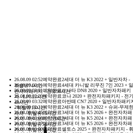
돌하루팡 이용 고객님
누적 1등
0
1
2
3
4
5
6
7
8
9
1
0
1
2
3
4
5
6
7
8
9
2
,
0
1
2
3
4
5
6
7
8
9
0
0
1
2
3
4
5
6
7
8
9
1
0
1
2
3
4
5
6
7
8
9
명
돌하루팡을 믿으세요.
돌하루팡은 대한민국에서 가장 신뢰할 
있는
국내최초·최대규모의 제주여행 가격비교사이트로 손꼽히고 있
습니다.
이유가 있는 재 이용률 No.1
다른 경쟁사가 따라올 수 없는 이유
입니다.
26.08.09 02:52
예약완료
2세대 더 뉴 K3 2022 + 일반자차 -
26.08.09 03:01
예약완료
4세대 카니발 리무진 7인 2023 + 
휘발유
74시간
26.08.09 03:01
예약완료
쏘나타 DN8 2020 + 일반자차패키
반자차패키지 - 경유
58시간
26.08.09 02:20
예약완료
코나 2020 + 완전자차패키지 - 전
지 - LPG
23시간
26.08.09 03:32
예약완료
아반떼 CN7 2020 + 일반자차패키
48시간
26.08.09 02:31
예약완료
2세대 더 뉴 K3 2022 + 슈퍼-무제
- 휘발유
19시간
26.08.09 02:45
예약완료
3세대 더 뉴 K5 2026 + 완전자차패
자차 - 휘발유
65시간
26.08.09 03:08
예약완료
3세대 더 뉴 K5 2024 + 완전자차패
키지 - 하이브리드
53시간
26.08.09 03:27
예약완료
3세대 더 뉴 K5 2026 + 완전자차패
신정·명절 당일 외 연중무휴
어멍마음
고객센터 : 064-702-110
키지 - 휘발유
54시간
26.08.09 03:00
예약완료
셀토스 2025 + 완전자차패키지 - 
키지 - 휘발유
53시간