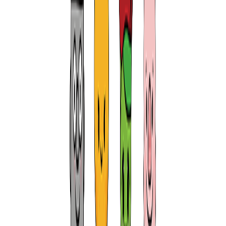
돌하루팡에서는
간편한 가격 비교
와
실시간 예약
을 통해
여러분의 소중한 비용 💰 과 시간 ⏱️ 을 아껴드립니다.
한국어 키오스크로 일본어를 몰라도
OK!
면책 보장으로 사고나도 걱정
NO!
14년 동안 지켜온 진심과 신뢰,
이제
일본 렌터카
에서도 경험해 보세요.
👉 위 검색창에서 바로 가격 비교를 시작해 보세요!