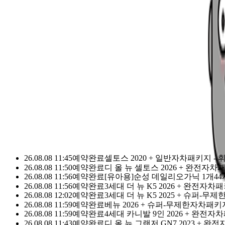
돌하루팡 이용 고객님
누적 1등
0
1
2
3
4
5
6
7
8
9
1
0
1
2
3
4
5
6
7
8
9
2
,
0
1
2
3
4
5
6
7
8
9
0
0
1
2
3
4
5
6
7
8
9
1
0
1
2
3
4
5
6
7
8
9
돌하루팡을 믿으세요.
돌하루팡은 대한민국에서 가장 신뢰할 수
국내최초·최대규모의 제주여행 가격비교사이트로 손꼽히고 있
이유가 있는 재 이용률 No.1
다른 경쟁사가 따라올 수 없는 이유
26.08.08 11:45
예약완료
셀토스 2020 + 일반자차패키지 - 
26.08.08 11:50
예약완료
디 올 뉴 셀토스 2026 + 완전자차
26.08.08 11:56
예약완료
[유아용]순성 데일리오가닉 1개
4
26.08.08 11:56
예약완료
3세대 더 뉴 K5 2026 + 완전자
26.08.08 12:02
예약완료
3세대 더 뉴 K5 2025 + 슈퍼-무제한
26.08.08 11:59
예약완료
베뉴 2026 + 슈퍼-무제한자차패키
26.08.08 11:59
예약완료
4세대 카니발 9인 2026 + 완전자
26.08.08 11:43
예약완료
디 올 뉴 그랜저 GN7 2023 + 완