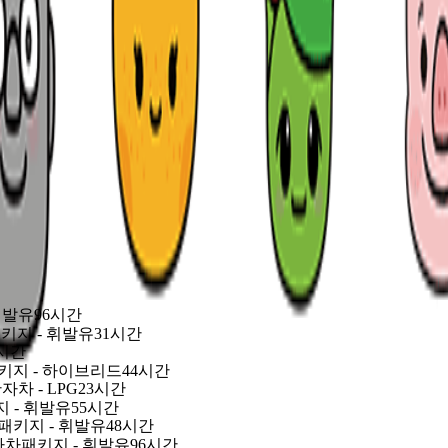
2
,
0
1
2
3
4
5
6
7
8
9
5
0
1
2
3
4
5
6
7
8
9
7
0
1
2
3
4
5
6
7
8
9
6
명
 있는
습니다.
 입니다.
휘발유
96시간
패키지 - 휘발유
31시간
4시간
차패키지 - 하이브리드
44시간
자차 - LPG
23시간
지 - 휘발유
55시간
차패키지 - 휘발유
48시간
전자차패키지 - 휘발유
96시간