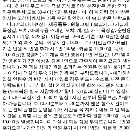
니다. ※ 현재 우도 바다 증설 공사로 인해 천진항은 운항 중지,
하우목동항(도보 30분이상)만 운항합니다. 하여 차량 없이 방문
하시는 고객님께서는 이동 수단 확인하시어 숙소 방문 부탁드
니다. [야외바베큐장] - 제공품목 : 원형그릴 1,숯집게, 고기집게,
목장갑, 토치, 바베큐용 스테인 꼬치5개, 칼, 가위 목장갑, 운반
접시2(고기용, 야채용) - 이용요금 : 2~4인 기준 20,000원(현장결
제) / 그 외 숙소 문의 - 이용시간 : 18:00 ~ 21:00 [인원추가요금] -
기준 인원 외 인원 추가 시 1인 1박당 : 커플룸 15,000원, 독채
20,000원(현장결제) - 12개월 미만 영유아 1인 무료(단, 12개월 
만 영유아가 2명 이상일 경우 1인으로 간주하여 추가요금이 발
됩니다.) - 전 객실 최대인원을 초과하는 인원은 입실이 불가하
니 예약시 객실의 투숙 가능 인원 확인 부탁드립니다. - 예약하
입실 인원수 외 변경 사항이 있을 경우 반드시 숙소로 사전 문의
부탁드립니다. [부대시설] 전 객실 인터넷 회선 / kT 광랜 wifi 가
능 (노트북은 별도 지참하셔야 합니다.) [입,퇴실안내] ㅁ 입실시
간 15:30 / 퇴실시간 10:30 ㅁ 입실 1시간 전부터 물품보관, 차량
차 가능합니다. ㅁ 10:30분부터 15:30분까지 펜션 청소시간이므
로 펜션의 원활한 운영을 위해 시간을 꼭 지켜주세요 ㅁ 입,퇴실
시간을 초과할 시는 경우 연장료로 30분마다 원룸 5,000원 , 독
10,000원 발생합니다. ㅁ 퇴실 시 퇴실 점검 부탁드립니다. [인
추가요금] - 기준 인원 외 인원 추가 시 1인 1박당 : 커플룸 15,00