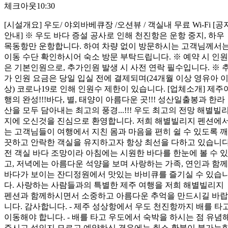
체크아웃
10:30
[시설개요] 우도/ 야외바베큐장 /오션뷰 / 객실내 무료 Wi-Fi [공
안내] ※ 우도 바다 증설 공사로 인해 천진항은 운항 중지, 하우
목동항만 운항합니다. 하여 차량 없이 방문하시는 고객님께서
이동 수단 확인하시어 숙소 방문 부탁드립니다. ※ 예약 시 인원
은 기본인원으로, 추가인원 발생 시 사전 연락 필수입니다. ※ 
가 인원 요금은 당일 입실 전에 결제되며(24개월 이상 영유아 
상) 코로나19로 인해 인원수 제한이 있습니다. [업체소개] 제주
행의 완성!!!바다, 별, 태양이 아름다운 곳!!! 성산일출봉과 한라
산을 모두 담아내는 최고의 풍경...!!! 우도 최고의 전망 해별빌
지에 오신것을 진심으로 환영합니다. 저희 해별빌리지 펜션에
는 고객님들이 여행에서 지친 몸과 마음을 편히 쉴 수 있도록 깨
끗하고 안락한 객실을 유지하고자 항상 최선을 다하고 있습니다
전 객실 바다 조망이라 아침에는 시원한 바다를 한눈에 볼 수 있
고, 저녁에는 아름다운 석양을 보며 사랑하는 가족, 연인과 함께
바다가 보이는 잔디정원에서 맛있는 바비큐를 즐기실 수 있습
다. 사랑하는 사람들과의 특별한 제주 여행을 저희 해별빌리지
펜션과 함께하시면서 소중하고 아름다운 추억을 만드시길 바랍
니다. 감사합니다. - 제주 성상항에서 우도 천진항까지 배를 타
이동해야 합니다. - 배를 타고 우도에서 숙박을 하시는 점 유념
주시고 섬인지 모르고 예약하신 경우에는 취소 환불이 불가능