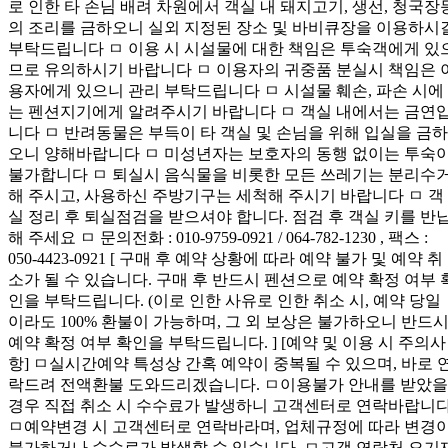
로 인한 타 손님 배려 차원에서 객실 내 돼지고기, 생선, 청국장
의 조리를 금하오니 실외 지정된 장소 및 바비큐장을 이용하시
부탁드립니다 ㅁ 이용 시 시설물에 대한 책임은 투숙객에게 있
므로 유의하시기 바랍니다 ㅁ 이용자의 귀중품 분실시 책임은 
용자에게 있으니 관리 부탁드립니다 ㅁ 시설물 훼손, 파손 시에
는 펜션지기에게 알려주시기 바랍니다 ㅁ 객실 내에서는 금연
니다 ㅁ 반려동물은 부득이 타 객실 및 손님을 위해 입실을 금하
오니 양해바랍니다 ㅁ 미성년자는 보호자의 동행 없이는 투숙
불가합니다 ㅁ 퇴실시 음식물을 비롯한 모든 쓰레기는 분리수
해 주시고, 사용하신 주방기구는 세척해 주시기 바랍니다 ㅁ 객
실 정리 후 퇴실점검을 받으셔야 합니다. 점검 후 객실 키를 반
해 주세요 ㅁ 문의전화 : 010-9759-0921 / 064-782-1230 , 팩스 :
050-4423-0921 [ 구매 후 예약 상황에 따라 예약 불가 및 예약 취
소가 될 수 있습니다. 구매 후 반드시 펜션으로 예약 확정 여부 
인을 부탁드립니다. (이로 인한 사유로 인한 취소 시, 예약 당일
이라도 100% 환불이 가능하며, 그 외 보상은 불가하오니 반드
예약 확정 여부 확인을 부탁드립니다. ] [예약 및 이용 시 주의사
항] ㅁ실시간예약 특성상 간혹 예약이 중복될 수 있으며, 바로 
락드려 전액환불 도와드리겠습니다. ㅁ이용불가 안내를 받았을
경우 직접 취소 시 수수료가 발생하니 고객센터로 연락바랍니다
ㅁ예약변경 시 고객센터로 연락바라며, 업체규정에 따라 변경
불가하거나 수수료가 발생할 수 있습니다. ㅁ고객 연락처 오기