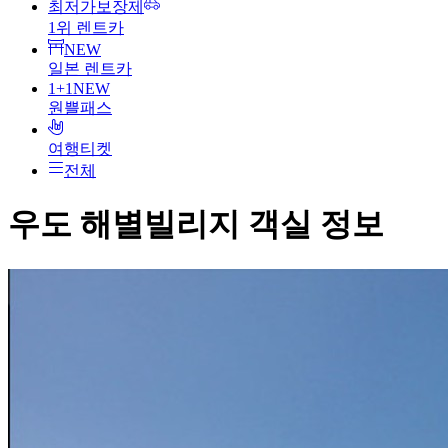
최저가보장제
1위 렌트카
NEW
일본 렌트카
1+1
NEW
원쁠패스
여행티켓
전체
우도 해별빌리지
객실 정보