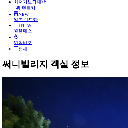
최저가보장제
1위 렌트카
NEW
일본 렌트카
1+1
NEW
원쁠패스
여행티켓
전체
써니빌리지
객실 정보