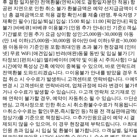
후 결항 일자분만 전액환불(연박시에도 결항일자분만 적용) 항
공편 지연으로 인한 취소 불가 환불금액은 예약 선지급금액이 
닌 총 결제금액으로 적용 결항 확인서를 제출 (편명, 투숙자명 
재확인 필수) [입실/퇴실] 입실: 15:00 퇴실: 11:00 [픽업안내] 픽
불가 [바베큐] 바베큐 이용불가 [인원 추가 안내(1인 기준)] 객실
기간별로 인원 추가 요금 상이함 성인:25,000원~30,000원 아동
(만 1세 이하):25,000원~30,000원 유아(만 0세 이하):무료~30,000
원 아동유아 기준인원 포함/최대인원 초과 불가 현장결제 [인터
넷] 무료 WiFi [애견입실] 반려(애완)동물 동반 및 입실 불가 [기
타정보] [편의시설] 엘리베이터 [예약 및 이용 시 주의사항] ㅁ
시간예약 특성상 간혹 예약이 중복될 수 있으며, 바로 연락드려
전액환불 도와드리겠습니다. ㅁ이용불가 안내를 받았을 경우 
접 취소 시 수수료가 발생하니 고객센터로 연락바랍니다. ㅁ예
변경 시 고객센터로 연락바라며, 업체규정에 따라 변경이 불가
거나 수수료가 발생할 수 있습니다. ㅁ고객 연락처 오기재로 인
해 연락이 불가할 경우, 예약이 자동취소 될 수 있습니다. ㅁ단
변심, 고객사정으로 인한 취소 시 취소환불수수료가 적용됩니다
ㅁ취소수수료는 할인(쿠폰,즉시할인 등) 적용 전 객실판매금액(
정상가)를 기준으로 책정됩니다. ㅁ추가인원요금이 예약 시 결
제되지 않을 수 있으며, 이 경우 현장결제 부탁드립니다. ㅁ최대
인원 초과 입실 시 입실 및 환불이 불가합니다. ㅁ객실별, 일자
체크인/체크아웃 시간이 상이할 수 있으니, 숙소로 별도 문의 부