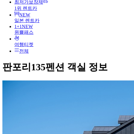
최저가보장제
1위 렌트카
NEW
일본 렌트카
1+1
NEW
원쁠패스
여행티켓
전체
판포리135펜션
객실 정보