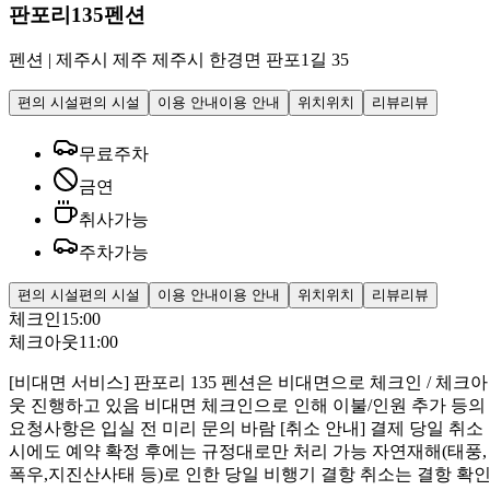
판포리135펜션
펜션
|
제주시 제주 제주시 한경면 판포1길 35
편의 시설
편의 시설
이용 안내
이용 안내
위치
위치
리뷰
리뷰
무료주차
금연
취사가능
주차가능
편의 시설
편의 시설
이용 안내
이용 안내
위치
위치
리뷰
리뷰
체크인
15:00
체크아웃
11:00
[비대면 서비스] 판포리 135 펜션은 비대면으로 체크인 / 체크아
웃 진행하고 있음 비대면 체크인으로 인해 이불/인원 추가 등의
요청사항은 입실 전 미리 문의 바람 [취소 안내] 결제 당일 취소
시에도 예약 확정 후에는 규정대로만 처리 가능 자연재해(태풍,
폭우,지진산사태 등)로 인한 당일 비행기 결항 취소는 결항 확