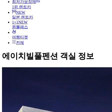
최저가보장제
1위 렌트카
NEW
일본 렌트카
1+1
NEW
원쁠패스
여행티켓
전체
에이치빌풀펜션
객실 정보