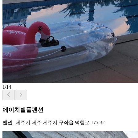
1
/
14
에이치빌풀펜션
펜션
|
제주시 제주 제주시 구좌읍 덕행로 175-32