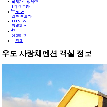
최저가보장제
1위 렌트카
NEW
일본 렌트카
1+1
NEW
원쁠패스
여행티켓
전체
우도 사랑채펜션
객실 정보