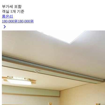
부가세 포함
객실 1개 기준
룸온리
180,000
원
180,000
원