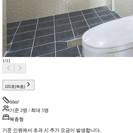
1
/
11
101호(복층)
60
m²
기준
2
명 / 최대
5
명
복층형
기준 인원에서 초과 시 추가 요금이 발생합니다.