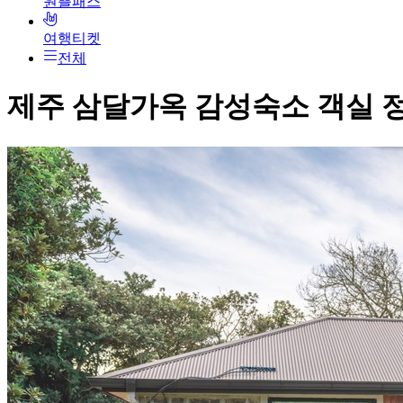
원쁠패스
여행티켓
전체
제주 삼달가옥 감성숙소
객실 