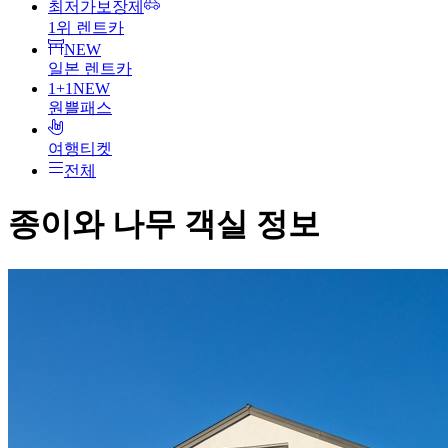
최저가보장제
1위 렌트카
NEW
일본 렌트카
1+1
NEW
원쁠패스
여행티켓
전체
종이와 나무
객실 정보