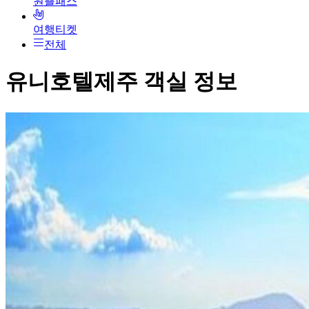
원쁠패스
여행티켓
전체
유니호텔제주
객실 정보