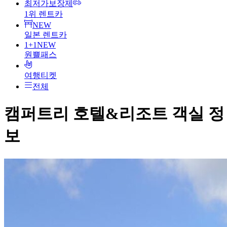
최저가보장제
1위 렌트카
NEW
일본 렌트카
1+1
NEW
원쁠패스
여행티켓
전체
캠퍼트리 호텔&리조트
객실 정
보