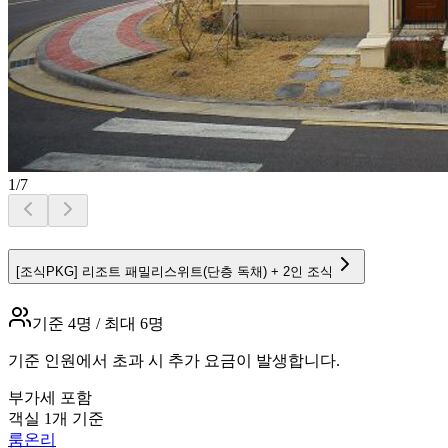
1
/
7
[조식PKG] 리조트 패밀리스위트(단층 독채) + 2인 조식
기준
4
명 / 최대
6
명
기준 인원에서 초과 시 추가 요금이 발생합니다.
부가세 포함
객실 1개 기준
룸온리