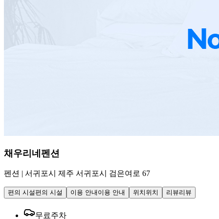
채우리네펜션
펜션
|
서귀포시 제주 서귀포시 검은여로 67
편의 시설
편의 시설
이용 안내
이용 안내
위치
위치
리뷰
리뷰
무료주차