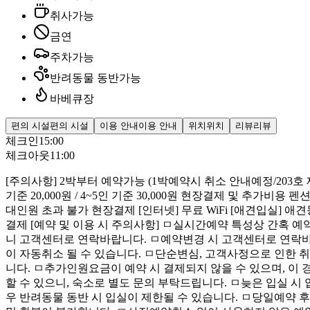
취사가능
금연
주차가능
반려동물 동반가능
바베큐장
편의 시설
편의 시설
이용 안내
이용 안내
위치
위치
리뷰
리뷰
체크인
15:00
체크아웃
11:00
[주의사항] 2박부터 예약가능 (1박예약시 취소 안내예정/203호 제외 )
기준 20,000원 / 4~5인 기준 30,000원 현장결제 및 추가비용 펜
대인원 초과 불가 현장결제 [인터넷] 무료 WiFi [애견입실] 애견
결제 [예약 및 이용 시 주의사항] ㅁ실시간예약 특성상 간혹 
니 고객센터로 연락바랍니다. ㅁ예약변경 시 고객센터로 연락바
이 자동취소 될 수 있습니다. ㅁ단순변심, 고객사정으로 인한 
니다. ㅁ추가인원요금이 예약 시 결제되지 않을 수 있으며, 이
할 수 있으니, 숙소로 별도 문의 부탁드립니다. ㅁ늦은 입실 
우 반려동물 동반 시 입실이 제한될 수 있습니다. ㅁ당일예약 