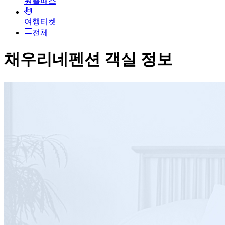
원쁠패스
여행티켓
전체
채우리네펜션
객실 정보