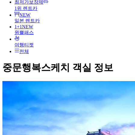
최저가보장제
1위 렌트카
NEW
일본 렌트카
1+1
NEW
원쁠패스
여행티켓
전체
중문행복스케치
객실 정보