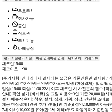
무료주차
취사가능
금연
짐보관
주차가능
바베큐장
편의 시설
편의 시설
이용 안내
이용 안내
위치
위치
리뷰
리뷰
체크인
15:00
체크아웃
11:30
[주의사항] 인터넷에서 결제되는 요금은 기준인원만 결제됨 / 
준인원 외 추가인원은 인원추가요금 발생 (현장결제) [입실/퇴실
입실: 15:00 퇴실: 11:30 22시 이후 체크인 시 사전문의 필수 [픽
안내] 픽업 불가 [바베큐] 숯 그릴 이용:2~3인 기준 20,000원(사
절 바베큐장 완비) 참숯, 설쇠, 집게, 가위, 장갑, 간단한 조미료
제공 현장결제 [인원 추가 안내(1인 기준)] 성인:10,000원 아동(
7세 이하):10,000원 유아(만 2세 이하):무료 아동유아 기준인원 