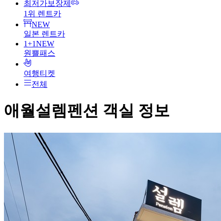
최저가보장제
1위 렌트카
NEW
일본 렌트카
1+1
NEW
원쁠패스
여행티켓
전체
애월설렘펜션
객실 정보