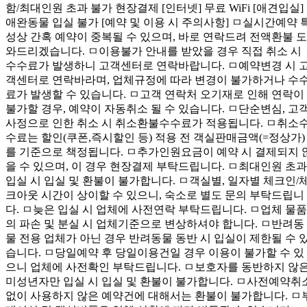
함/최대인원 초과 불가 현장결제 [인터넷] 무료 WiFi [애견입실]
애완동물 입실 불가 [예약 및 이용 시 주의사항] ㅁ실시간예약 
성상 간혹 예약이 중복될 수 있으며, 바로 연락드려 전액환불 도
와드리겠습니다. ㅁ이용불가 안내를 받았을 경우 직접 취소 시
수수료가 발생하니 고객센터로 연락바랍니다. ㅁ예약변경 시 
객센터로 연락바라며, 업체규정에 따라 변경이 불가하거나 수
료가 발생할 수 있습니다. ㅁ고객 연락처 오기재로 인해 연락이
불가할 경우, 예약이 자동취소 될 수 있습니다. ㅁ단순변심, 고
사정으로 인한 취소 시 취소환불수수료가 적용됩니다. ㅁ취소
수료는 할인(쿠폰,즉시할인 등) 적용 전 객실판매금액(=정상가)
를 기준으로 책정됩니다. ㅁ추가인원요금이 예약 시 결제되지 
을 수 있으며, 이 경우 현장결제 부탁드립니다. ㅁ최대인원 초과
입실 시 입실 및 환불이 불가합니다. ㅁ객실별, 일자별 체크인/
크아웃 시간이 상이할 수 있으니, 숙소로 별도 문의 부탁드립니
다. ㅁ늦은 입실 시 업체에 사전연락 부탁드립니다. ㅁ업체 물품
의 파손 및 분실 시 업체기준으로 변상하셔야 합니다. ㅁ반려동
물 전용 업체가 아닌 경우 반려동물 동반 시 입실이 제한될 수 
습니다. ㅁ당일예약 후 당일이용건일 경우 이용이 불가할 수 있
으니 업체에 사전확인 부탁드립니다. ㅁ보호자를 동반하지 않
미성년자만 입실 시 입실 및 환불이 불가합니다. ㅁ사전예약취
없이 사용하지 않은 예약건에 대해서는 환불이 불가합니다. ㅁ