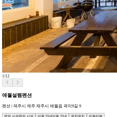
1
/
12
애월설렘펜션
펜션
|
제주시 제주 제주시 애월읍 곽지9길 9
편의 시설
편의 시설
이용 안내
이용 안내
위치
위치
리뷰
리뷰