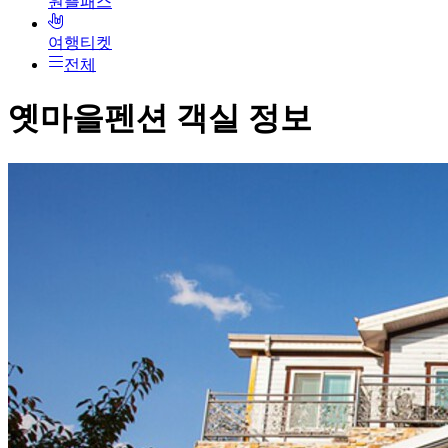
원쁠패스
여행티켓
전체
옛마을펜션
객실 정보