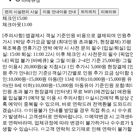
바베큐장
편의 시설
편의 시설
이용 안내
이용 안내
위치
위치
리뷰
리뷰
체크인
15:00
체크아웃
11:00
[주의사항] 앱결제시 객실 기준인원 비용으로 결제되며 인원추
가시 1박당 추가요금 발생 (최대인원 초과불가, 현장결제) 35평
목조복층 연휴기간 연박 예약 시 사전 문의 필수 [입실/퇴실] 입
실: 15:00 퇴실: 11:00 22시 이후 체크인 시 사전문의 필수 [픽업
내] 픽업 불가 [바베큐] 숯 그릴 이용: 2~4인 기준 25,000원/ 그릴
만 이용시 20,000원(숯 지참시)/ 1인 추가시 5,000원 현장결제 [
원 추가 안내(1인 기준)] 객실/기간별로 인원 추가 요금 상이함 
인:10,000원~15,000원 아동(만 13세 이하):10,000원~15,000원 유
아(만 8세 이하):10,000원~15,000원 아동유아 기준인원 포함/최
인원 초과 불가 현장결제 [인터넷] 무료 WiFi [애견입실] 애완동
물 입실불가 [예약 및 이용 시 주의사항] ㅁ실시간예약 특성상 
혹 예약이 중복될 수 있으며, 바로 연락드려 전액환불 도와드리
겠습니다. ㅁ이용불가 안내를 받았을 경우 직접 취소 시 수수료
가 발생하니 고객센터로 연락바랍니다. ㅁ예약변경 시 고객센
로 연락바라며, 업체규정에 따라 변경이 불가하거나 수수료가 
생할 수 있습니다. ㅁ고객 연락처 오기재로 인해 연락이 불가할