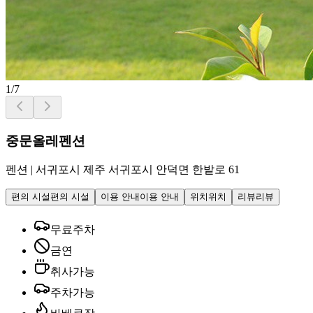
1
/
7
중문올레펜션
펜션
|
서귀포시 제주 서귀포시 안덕면 한밭로 61
편의 시설
편의 시설
이용 안내
이용 안내
위치
위치
리뷰
리뷰
무료주차
금연
취사가능
주차가능