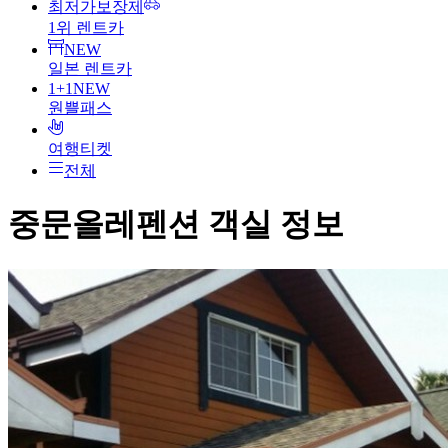
최저가보장제
1위 렌트카
NEW
일본 렌트카
1+1
NEW
원쁠패스
여행티켓
전체
중문올레펜션
객실 정보