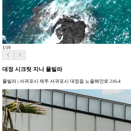
1
/
19
대정 시크릿 지니 풀빌라
풀빌라
|
서귀포시 제주 서귀포시 대정읍 노을해안로 216-4