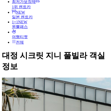
최저가보장제
1위 렌트카
NEW
일본 렌트카
1+1
NEW
원쁠패스
여행티켓
전체
대정 시크릿 지니 풀빌라
객실
정보