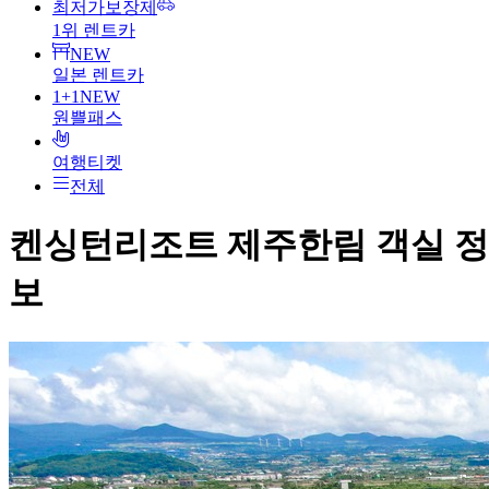
최저가보장제
1위 렌트카
NEW
일본 렌트카
1+1
NEW
원쁠패스
여행티켓
전체
켄싱턴리조트 제주한림
객실 정
보