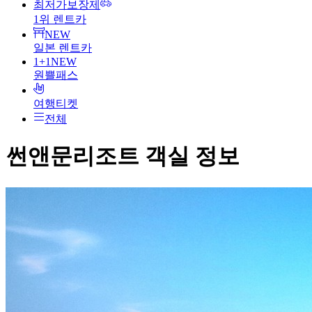
최저가보장제
1위 렌트카
NEW
일본 렌트카
1+1
NEW
원쁠패스
여행티켓
전체
썬앤문리조트
객실 정보