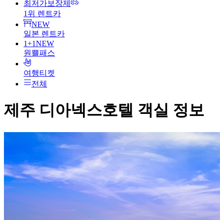
최저가보장제
1위 렌트카
NEW
일본 렌트카
1+1
NEW
원쁠패스
여행티켓
전체
제주 디아넥스호텔
객실 정보