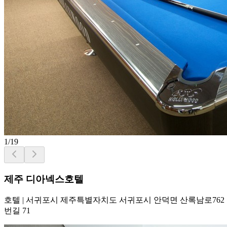
1
/
19
제주 디아넥스호텔
호텔
|
서귀포시 제주특별자치도 서귀포시 안덕면 산록남로762
번길 71