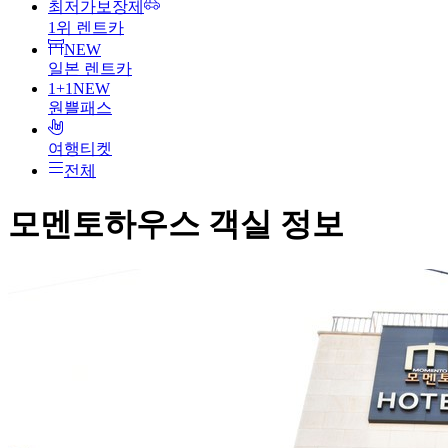
최저가보장제
1위 렌트카
NEW
일본 렌트카
1+1
NEW
원쁠패스
여행티켓
전체
모멘토하우스
객실 정보