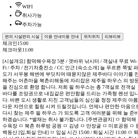
WIFI
취사가능
주차가능
편의 시설
편의 시설
이용 안내
이용 안내
위치
위치
리뷰
리뷰
체크인
15:00
체크아웃
11:00
[시설개요] 함덕해수욕장 5분 / 갯바위 낚시터 / 객실내 무료 Wi-
Fi / 주차 / 전기차충전소 / CC 인근 [숙소소개] 늘 푸르른 쪽빛 
도가 서우봉 해변에 부딧치며 때묻지않은 제주바다 이야기를 
해주는 어촌마을 북촌리해동에 자리잡은 제주필 하우스 의 방
을 진심으로 환영 합니다. 저희 필 하우스는 총 7객실로 전객실
바다를 조망권으로 내집같은 편안함을 드리는 가족형 펜션 입
다. 바쁜 도시 생활로 지친 고객님들의 심신을 청정 제주의 아름
다운 자연으로 힐링 시켜 드릴것입니다. 언제나 편안한 마음으
다시 찾는 제주 필 하우스 가 되도록 고객 여러분을 위해 늘 준
하겠습니다. *별채는 취사 불가합니다. [주변관광지] ㅁ 함덕해
수욕장 ㅁ 북촌 하루방 공원 ㅁ 김녕 ㅁ 만장굴 ㅁ 미로공원 ㅁ 
백동산 [입,퇴실 안내] ㅁ 입실 시간 15:00 / 퇴실 시간 11:00 ㅁ 