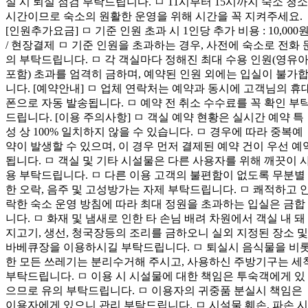
실 시 퇴실 점검 부탁드립니다. ㅁ 11시부터 15시까지 숙소 청소
시간이므로 숙소의 원활한 운영을 위해 시간을 꼭 지켜주세요.
[인원추가요금] ㅁ 기준 인원 초과 시 1인당 추가 비용 : 10,000
/ 현장결제 ㅁ 기준 인원을 초과하는 경우, 사전에 숙소로 전화 
의 부탁드립니다. ㅁ 각 객실마다 정해진 최대 수용 인원(영유
포함) 초과를 엄격히 금하며, 예약된 인원 외에는 입실이 불가
니다. [예약안내] ㅁ 업체 연락처는 예약과 동시에 고객님의 휴
폰으로 자동 발송됩니다. ㅁ 예약 전 취소 수수료를 꼭 확인 부
드립니다. [이용 주의사항] ㅁ 객실 예약 현황은 실시간 예약 특
성 상 100% 일치하지 않을 수 있습니다. ㅁ 경우에 따라 중복예
약이 발생할 수 있으며, 이 경우 먼저 결제된 예약 건이 우선 예
됩니다. ㅁ 객실 및 기타 시설물은 다른 사용자를 위해 깨끗이 
용 부탁드립니다. ㅁ 다른 이용 고객의 불편함이 없도록 무분별
한 오락, 음주 및 고성방가는 자제 부탁드립니다. ㅁ 쾌적하고 
락한 숙소 운영 방침에 따라 최대 정원을 초과하는 입실은 금합
니다. ㅁ 화재 및 냄새로 인한 타 손님 배려 차원에서 객실 내 돼
지고기, 생선, 청국장등의 조리를 금하오니 실외 지정된 장소 및
바베큐장을 이용하시길 부탁드립니다. ㅁ 퇴실시 음식물을 비
한 모든 쓰레기는 분리수거해 주시고, 사용하신 주방기구는 세
부탁드립니다. ㅁ 이용 시 시설물에 대한 책임은 투숙객에게 있
으므로 유의 부탁드립니다. ㅁ 이용자의 귀중품 분실시 책임은
이용자에게 있으니 관리 부탁드립니다. ㅁ 시설물 훼손, 파손 시