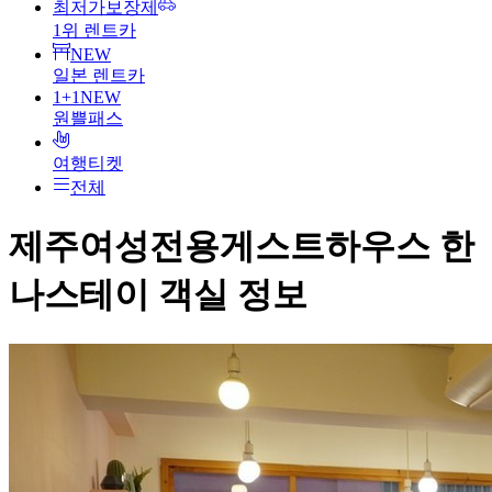
최저가보장제
1위 렌트카
NEW
일본 렌트카
1+1
NEW
원쁠패스
여행티켓
전체
제주여성전용게스트하우스 한
나스테이
객실 정보