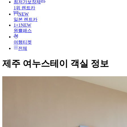
최저가보장제
1위 렌트카
NEW
일본 렌트카
1+1
NEW
원쁠패스
여행티켓
전체
제주 여누스테이
객실 정보