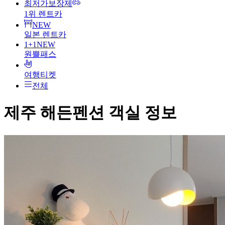
최저가보장제
1위 렌트카
NEW
일본 렌트카
1+1
NEW
원쁠패스
여행티켓
전체
제주 해든펜션
객실 정보