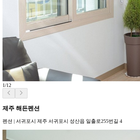
1
/
12
제주 해든펜션
펜션
|
서귀포시 제주 서귀포시 성산읍 일출로255번길 4