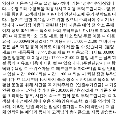
영장은 미온수 및 온도 설정 불가하며, 기본 "정수" 수영장입니
다. - 수영모와 수영복을 착용하시고 이용 부탁드립니다. - 영,유
아를 동반한 고객께서는 어린이의 안전사고에 유의 부탁드립니
다. - 물기로 인한 미끄럼 사고 위험 있으니 주의하여 주시기 바
랍니다. - 수영장 이용과 관련한 상세 내용은 예약 전 숙소 홈페
이지 정보 확인 또는 숙소로 문의 부탁드립니다. [개별 야외바
큐] ㅁ 제공품목 : 숯, 그릴 세트, 쌈 채소 텃밭 무료 이용 ㅁ 이용
요금 : 30,000원(현장결제) ㅁ 이용시간 : 17:00 ~ 21:00 ㅁ 바베큐
장은 날씨/계절 등의 이유로 이용이 제한 될 수 있습니다. [불멍
세트] ㅁ 제공품목 : 장작, 화로 세트 ㅁ 이용요금 : 1세트 30,000
원(현장결제) ㅁ 이용시간 : 17:00 ~ 21:00 ㅁ 불멍 세트는 날씨/
절 등의 이유로 이용이 제한 될 수 있습니다. [주변관광지] ㅁ 함
덕해수욕장 ㅁ 스위스마을 ㅁ 에코랜드 테마파크 [입,퇴실 안내
ㅁ 입실 시간 16:00 / 퇴실 시간 11:00 ㅁ 퇴실 시 퇴실 점검 부탁
립니다. ㅁ 11시부터 16시까지 숙소 청소 시간이므로 숙소의 원
활한 운영을 위해 시간을 꼭 지켜주세요. [인원추가요금] ㅁ 기
인원 초과 시 1인당 추가 비용 : 30,000원 / 현장결제 ㅁ 기준 인
을 초과하는 경우, 사전에 숙소로 전화 문의 부탁드립니다. ㅁ 
객실마다 정해진 최대 수용 인원(영유아포함) 초과를 엄격히 금
하며, 예약된 인원 외에는 입실이 불가합니다. [예약안내] ㅁ 업
체 연락처는 예약과 동시에 고객님의 휴대폰으로 자동 발송됩