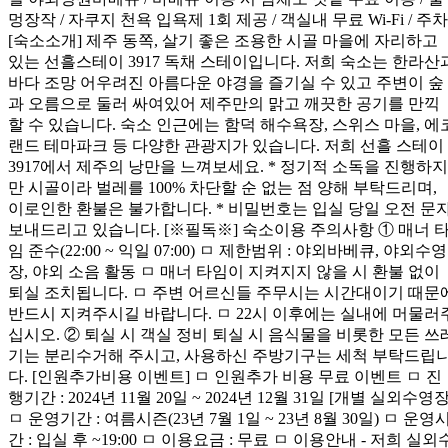
멍장작 / 자쿠지 천욕 입욕제 1회 제공 / 객실내 무료 Wi-Fi / 주차
[숙소소개] 제주 동쪽, 살기 좋은 조용한 시골 마을에 자리하고
있는 선흘스테이 3917 독채 스테이입니다. 저희 숙소는 한라산
바다 조망 어우려진 아름다운 야경을 즐기실 수 있고 주변이 숲
과 오름으로 둘러 싸여있어 제주만의 맑고 깨끗한 공기를 만끽
할 수 있습니다. 숙소 인근에는 함덕 해수욕장, 스위스 마을, 에
랜드 테마파크 등 다양한 관광지가 있습니다. 저희 선흘 스테이
3917에서 제주의 낭만을 느껴보세요. * 정기적 소독을 진행하지
만 시골이라 벌레를 100% 차단할 순 없는 점 양해 부탁드리며,
이로인한 환불은 불가합니다. * 비밀번호는 입실 당일 오전 문
보내드리고 있습니다. [※필독※] 숙소이용 주의사항 ① 매너 
임 준수(22:00 ~ 익일 07:00) ㅁ 제한범위 : 야외바베큐, 야외수영
장, 야외 소음 활동 ㅁ 매너 타임이 지켜지지 않을 시 환불 없이
퇴실 조치됩니다. ㅁ 주변 어르신들 주무시는 시간대이기 때문
반드시 지켜주시길 바랍니다. ㅁ 22시 이후에는 실내에 머물러
십시오. ② 퇴실 시 객실 정비 퇴실 시 음식물을 비롯한 모든 쓰
기는 분리수거해 주시고, 사용하신 주방기구는 세척 부탁드립
다. [인원추가비용 이벤트] ㅁ 인원추가 비용 무료 이벤트 ㅁ 진
행기간 : 2024년 11월 20일 ~ 2024년 12월 31일 [개별 실외수영장
ㅁ 운영기간 : 여름시즌(23년 7월 1일 ~ 23년 8월 30일) ㅁ 운영
간 : 입실 후 ~19:00 ㅁ 이용요금 : 무료 ㅁ 이용안내 - 저희 실외