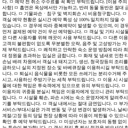
다. ㅁ 예약 전 취소 수수료를 꼭 확인 부탁드립니다. [이용 주의
사항] ㅁ 흡연은 옥상에서만 가능하고, 반려 동물 동반은 절대 
합니다. ㅁ 기물파손ㆍ침구 및 벽지회손 시 비용청구합니다. ㅁ
객실 예약 현황은 실시간 예약 특성 상 100% 일치하지 않을 수
있습니다. ㅁ 경우에 따라 중복예약이 발생할 수 있으며, 이 경
먼저 결제된 예약 건이 우선 예약됩니다. ㅁ 객실 및 기타 시설
은 다른 사용자를 위해 깨끗이 사용 부탁드립니다. ㅁ 다른 이용
고객의 불편함이 없도록 무분별한 오락, 음주 및 고성방가는 자
제 부탁드립니다. ㅁ 쾌적하고 안락한 숙소 운영 방침에 따라 최
대 정원을 초과하는 입실은 금합니다. ㅁ 화재 및 냄새로 인한 
손님 배려 차원에서 객실 내 돼지고기, 생선, 청국장등의 조리를
금하오니 실외 지정된 장소 및 바베큐장을 이용하시길 부탁드
니다. ㅁ 퇴실시 음식물을 비롯한 모든 쓰레기는 분리수거해 주
시고, 사용하신 주방기구는 세척 부탁드립니다. ㅁ 이용 시 시설
물에 대한 책임은 투숙객에게 있으므로 유의 부탁드립니다. ㅁ
이용자의 귀중품 분실시 책임은 이용자에게 있으니 관리 부탁
립니다. ㅁ 시설물 훼손, 파손 시에는 숙소 운영자에게 알려주시
기를 부탁드립니다. ㅁ 객실 내에서는 절대 금연입니다. ㅁ 부가
서비스/부대시설은 가격 변동 및 구성 변경이 발생하거나, 날씨/
계절/고장 등의 당일 현장 상황에 따라 이용이 제한될 수 있으니
확인 후 예약 부탁드립니다. ㅁ 미성년자는 보호자의 동행 없이
는 투숙이 불가합니다. ㅁ 객실 정리 후 퇴실 점검을 받으셔야 