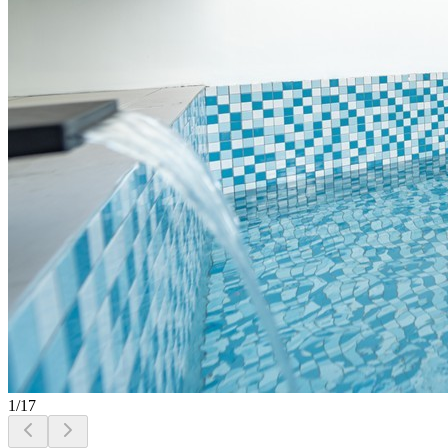
1
/
17