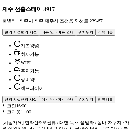
제주 선흘스테이 3917
풀빌라
|
제주시 제주 제주시 조천읍 와선로 239-67
편의 시설
편의 시설
이용 안내
이용 안내
위치
위치
리뷰
리뷰
기본양념
취사가능
WIFI
주차가능
상비약
캠프파이어
편의 시설
편의 시설
이용 안내
이용 안내
위치
위치
리뷰
리뷰
체크인
16:00
체크아웃
11:00
[시설개요] 한라산&오션뷰 / 대형 독채 풀빌라 / 실내 자쿠지 / 
별 야외정원바베큐 / 바베큐 이용 시 쌈채소 텃밭 무료 이용 / 불