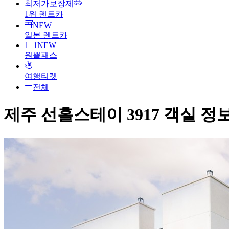
최저가보장제
1위 렌트카
NEW
일본 렌트카
1+1
NEW
원쁠패스
여행티켓
전체
제주 선흘스테이 3917
객실 정