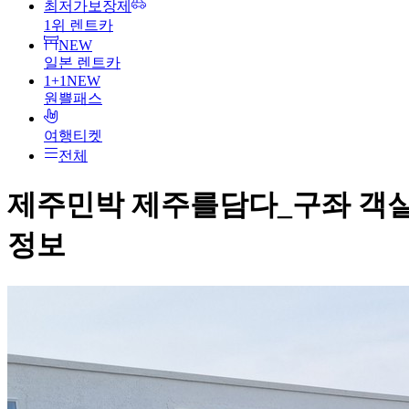
최저가보장제
1위 렌트카
NEW
일본 렌트카
1+1
NEW
원쁠패스
여행티켓
전체
제주민박 제주를담다_구좌
객
정보