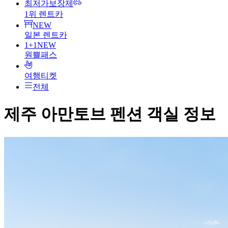
최저가보장제
1위 렌트카
NEW
일본 렌트카
1+1
NEW
원쁠패스
여행티켓
전체
제주 아만토브 펜션
객실 정보