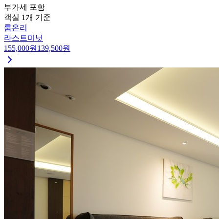
부가세 포함
객실 1개 기준
룸온리
라스트미닛
155,000
원
139,500
원