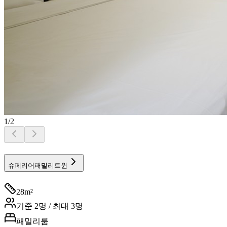
1
/
2
슈페리어패밀리트윈
28
m²
기준
2
명 / 최대
3
명
패밀리룸