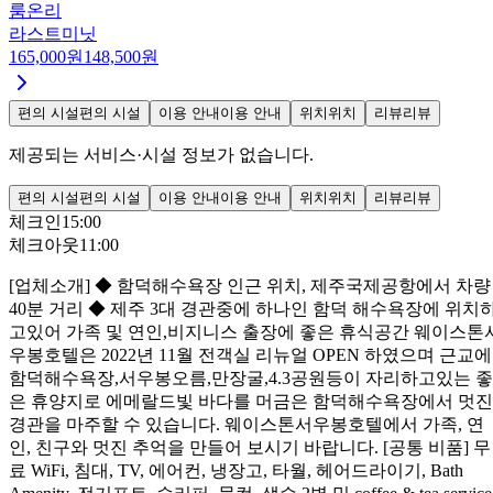
룸온리
라스트미닛
165,000
원
148,500
원
편의 시설
편의 시설
이용 안내
이용 안내
위치
위치
리뷰
리뷰
제공되는 서비스·시설 정보가 없습니다.
편의 시설
편의 시설
이용 안내
이용 안내
위치
위치
리뷰
리뷰
체크인
15:00
체크아웃
11:00
[업체소개] ◆ 함덕해수욕장 인근 위치, 제주국제공항에서 차량
40분 거리 ◆ 제주 3대 경관중에 하나인 함덕 해수욕장에 위치
고있어 가족 및 연인,비지니스 출장에 좋은 휴식공간 웨이스톤
우봉호텔은 2022년 11월 전객실 리뉴얼 OPEN 하였으며 근교에
함덕해수욕장,서우봉오름,만장굴,4.3공원등이 자리하고있는 좋
은 휴양지로 에메랄드빛 바다를 머금은 함덕해수욕장에서 멋진
경관을 마주할 수 있습니다. 웨이스톤서우봉호텔에서 가족, 연
인, 친구와 멋진 추억을 만들어 보시기 바랍니다. [공통 비품] 무
료 WiFi, 침대, TV, 에어컨, 냉장고, 타월, 헤어드라이기, Bath