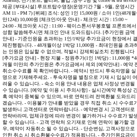
Amenity, 전기포트, 슬리퍼, 물컵 ,생수 2병 및 coffee & tea service
제공 [부대시설] 루프트탑수영장(운영기간 7월 - 9월, 운영시간
AM 11 - PM 7) [뷔페] 조식: 성인 1인 15,000원 / 소아 1인(48개월
만12세) 10,000원 [체크인/아웃 안내] - 체크인 시간 : 15:00 ~
24:00 - 체크아웃 시간 : 11:00 - 웨이스톤서우봉호텔 프론트에서
성함 말씀해주시면 체크인 안내 도와드립니다. [추가인원 금액
안내] - 기준인원을 초과하는 1인/1박당 추가요금이 현장에서 
제진행됩니다. - 48개월이상 1박당 11,000원 - 최대인원을 초과
는 인원은 입실할 수 없으며, 적발시 강제퇴실조치 진행됩니다
[추가요금 안내] - 현장 지불 - 정원추가(1인 1박당) : 11,000원 *4
개월 미만의 추가인원은 추가요금에서 제외 [예약안내] - 예약 
취소수수료를 꼭 확인바랍니다. - 예약시 반드시 투숙자명을 실
명으로 기재해주세요. - 투숙자명을 별칭으로 기재 시 입실이 
려울 수 있습니다. - 숙소 이용 안내 내용은 업체 사정상 변경될
수 있습니다. [예약 및 이용 시 주의사항] - 실시간예약 특성상 
혹 예약이 중복될 수 있으며, 바로 연락드려 전액환불 도와드리
겠습니다. - 이용불가 안내를 받았을 경우 직접 취소 시 수수료
발생하니 고객센터로 연락바랍니다. - 예약변경 시 고객센터로
연락바라며, 업체규정에 따라 변경이 불가하거나 수수료가 발
할 수 있습니다. - 고객 연락처 오기재로 인해 연락이 불가할 경
우, 예약이 자동취소 될 수 있습니다. - 단순변심, 고객사정으로
인한 취소 시 취소환불수수료가 적용됩니다. - 추가인원요금이