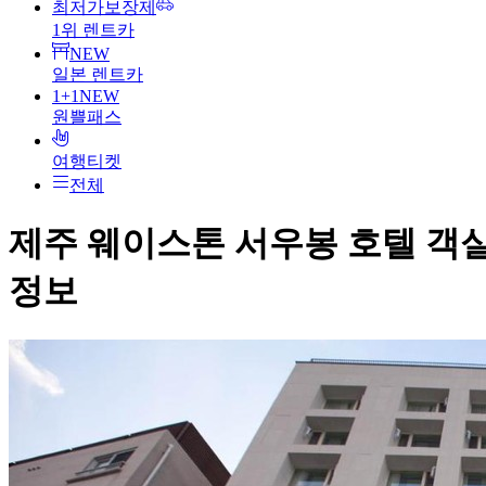
최저가보장제
1위 렌트카
NEW
일본 렌트카
1+1
NEW
원쁠패스
여행티켓
전체
제주 웨이스톤 서우봉 호텔
객
정보