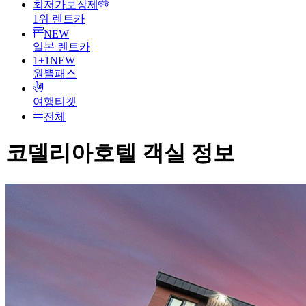
최저가보장제
1위 렌트카
NEW
일본 렌트카
1+1
NEW
원쁠패스
여행티켓
전체
코델리아호텔
객실 정보