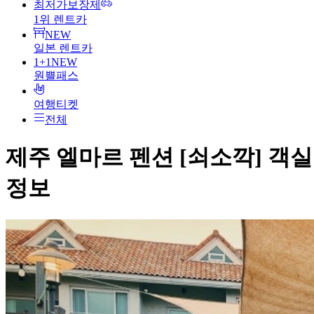
최저가보장제
1위 렌트카
NEW
일본 렌트카
1+1
NEW
원쁠패스
여행티켓
전체
제주 엘마르 펜션 [쇠소깍]
객실
정보