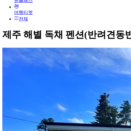
원쁠패스
여행티켓
전체
제주 해별 독채 펜션(반려견동반