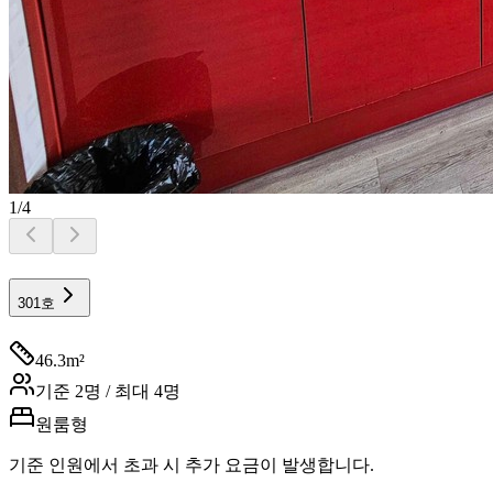
1
/
4
301호
46.3
m²
기준
2
명 / 최대
4
명
원룸형
기준 인원에서 초과 시 추가 요금이 발생합니다.