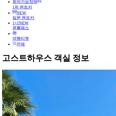
최저가보장제
1위 렌트카
NEW
일본 렌트카
1+1
NEW
원쁠패스
여행티켓
전체
고스트하우스
객실 정보