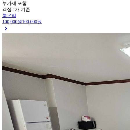
부가세 포함
객실 1개 기준
룸온리
100,000
원
100,000
원