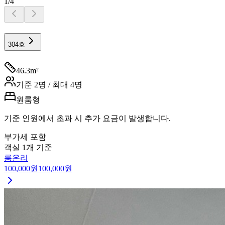
1
/
4
304호
46.3
m²
기준
2
명 / 최대
4
명
원룸형
기준 인원에서 초과 시 추가 요금이 발생합니다.
부가세 포함
객실 1개 기준
룸온리
100,000
원
100,000
원