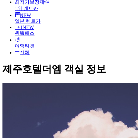
최저가보장제
1위 렌트카
NEW
일본 렌트카
1+1
NEW
원쁠패스
여행티켓
전체
제주호텔더엠
객실 정보