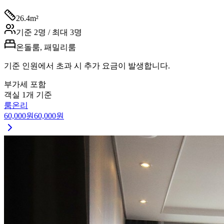
26.4
m²
기준
2
명 / 최대
3
명
온돌룸, 패밀리룸
기준 인원에서 초과 시 추가 요금이 발생합니다.
부가세 포함
객실 1개 기준
룸온리
60,000
원
60,000
원