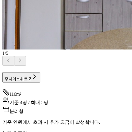
1
/
5
주니어스위트-2
116
m²
기준
4
명 / 최대
5
명
분리형
기준 인원에서 초과 시 추가 요금이 발생합니다.