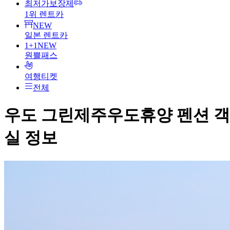
최저가보장제
1위 렌트카
NEW
일본 렌트카
1+1
NEW
원쁠패스
여행티켓
전체
우도 그린제주우도휴양 펜션
객
실 정보