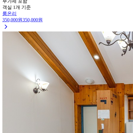
부가세 포함
객실 1개 기준
룸온리
350,000
원
350,000
원