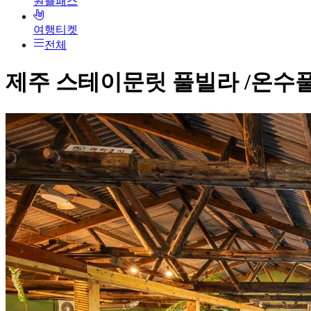
원쁠패스
여행티켓
전체
제주 스테이문릿 풀빌라 /온수