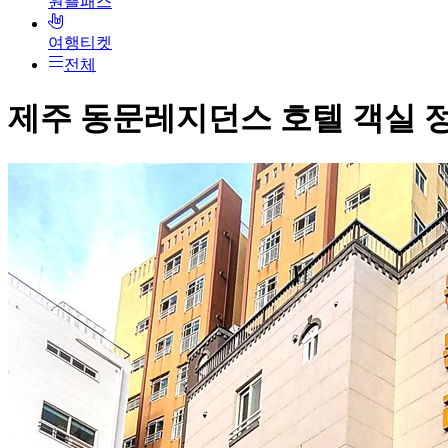
원쁠패스
여행티켓
전체
제주 동문레지던스 호텔
객실 