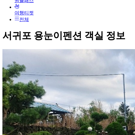
원쁠패스
여행티켓
전체
서귀포 용눈이펜션
객실 정보