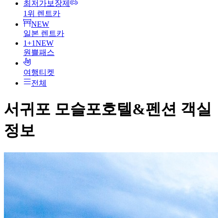
최저가보장제
1위 렌트카
NEW
일본 렌트카
1+1
NEW
원쁠패스
여행티켓
전체
서귀포 모슬포호텔&펜션
객실
정보