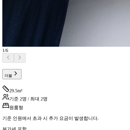
1
/
6
더블
29.5
m²
기준
2
명 / 최대
2
명
원룸형
기준 인원에서 초과 시 추가 요금이 발생합니다.
부가세 포함