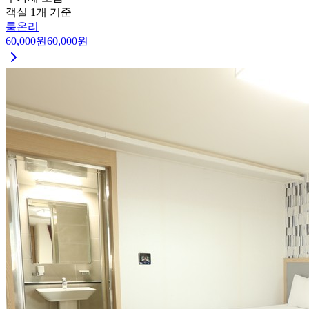
객실 1개 기준
룸온리
60,000
원
60,000
원