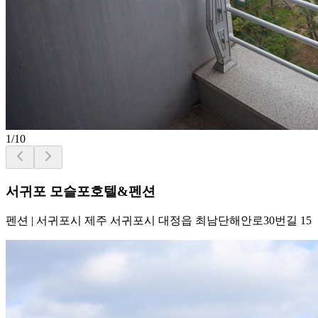
1
/
10
서귀포 모슬포호텔&펜션
펜션
|
서귀포시 제주 서귀포시 대정읍 최남단해안로30번길 15