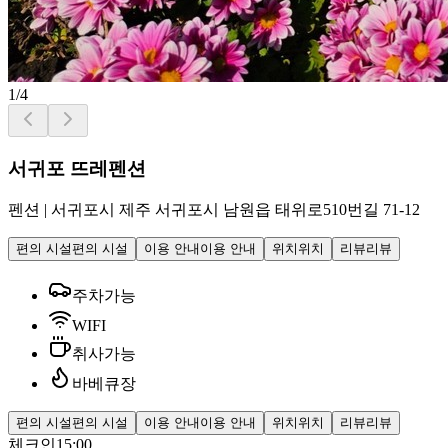
1
/
4
서귀포 뜨레펜션
펜션
|
서귀포시 제주 서귀포시 남원읍 태위로510번길 71-12
편의 시설
편의 시설
이용 안내
이용 안내
위치
위치
리뷰
리뷰
주차가능
WIFI
취사가능
바베큐장
편의 시설
편의 시설
이용 안내
이용 안내
위치
위치
리뷰
리뷰
체크인
15:00