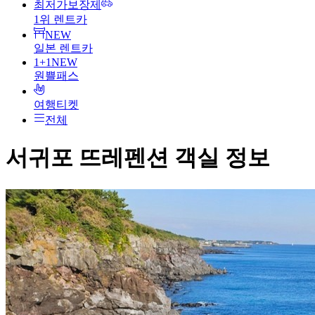
최저가보장제
1위 렌트카
NEW
일본 렌트카
1+1
NEW
원쁠패스
여행티켓
전체
서귀포 뜨레펜션
객실 정보