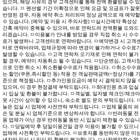
있으며, 해당 사유의 경우 고객센터를 통해 전액 환불받을 수 있
습니다. ㅁ 펜션별 기간 미확정으로 인해 요금 및 요금표가 잘못
반영된 경우, 자동 예약 취소 처리되며 정상 금액으로 재 예약할
수 있습니다. [예약 및 이용 시 주의사항] ㅁ실시간예약 특성상
간혹 예약이 중복될 수 있으며, 바로 연락드려 전액환불 도와드
리겠습니다. ㅁ이용불가 안내를 받았을 경우 직접 취소 시 수수
료가 발생하니 고객센터로 연락바랍니다. ㅁ예약변경 시 고객
터로 연락바라며, 업체규정에 따라 변경이 불가하거나 수수료
발생할 수 있습니다. ㅁ고객 연락처 오기재로 인해 연락이 불가
할 경우, 예약이 자동취소 될 수 있습니다. ㅁ단순변심, 고객사
으로 인한 취소 시 취소환불수수료가 적용됩니다. ㅁ취소수수
는 할인(쿠폰,즉시할인 등) 적용 전 객실판매금액(=정상가)를 
준으로 책정됩니다. ㅁ추가인원요금이 예약 시 결제되지 않을 
있으며, 이 경우 현장결제 부탁드립니다. ㅁ최대인원 초과 입실
시 입실 및 환불이 불가합니다. ㅁ객실별, 일자별 체크인/체크아
웃 시간이 상이할 수 있으니, 숙소로 별도 문의 부탁드립니다. 
늦은 입실 시 업체에 사전연락 부탁드립니다. ㅁ업체 물품의 파
손 및 분실 시 업체기준으로 변상하셔야 합니다. ㅁ반려동물 전
용 업체가 아닌 경우 반려동물 동반 시 입실이 제한될 수 있습니
다. ㅁ당일예약 후 당일이용건일 경우 이용이 불가할 수 있으니
업체에 사전확인 부탁드립니다. ㅁ보호자를 동반하지 않은 미
년자만 입실 시 입실 및 환불이 불가합니다. ㅁ사전예약취소 없