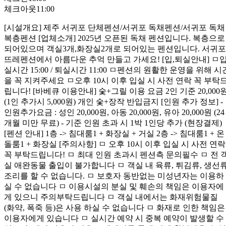
체크아웃
11:00
[시설개요] 제주 서귀포 단체펜션/서귀포 독채펜션/서귀포 독채
복층펜션 [업체소개] 2025년 오픈된 독채 펜션입니다. 복층으로
되어있으며 객실3개,화장실2개로 되어있는 펜션입니다. 서귀포
뜨레펜션에서 아름다운 추억 만들고 가세요! [입,퇴실안내] ㅁ
실시간 15:00 / 퇴실시간 11:00 ㅁ펜션의 원활한 운영을 위해 시
을 꼭 지켜주세요 ㅁ오후 10시 이후 입실 시 사전 연락 꼭 부탁
립니다! [바베큐 이용안내] 숯+그릴 이용 요금 2인 기준 20,000
(1인 추가시 5,000원) 개인 숯+장작 반입금지 [인원 추가 정보] -
인원추가요금 : 성인 20,000원, 아동 20,000원, 유아 20,000원 (24
개월 미만 무료) - 기준 인원 초과 시 1박 1인당 추가 (현장결제)
[펜션 안내] 1층 -> 침대룸1 + 화장실 + 거실 2층 -> 침대룸1 + 온
돌룸1 + 화장실 [주의사항] ㅁ 오후 10시 이후 입실 시 사전 연락
꼭 부탁드립니다! ㅁ 최대 인원 초과시 펜션측 문의필수 ㅁ 전 
실 애완동물 출입이 불가합니다 ㅁ 객실 내 육류, 튀김류, 생선
조리를 할 수 없습니다. ㅁ 보호자 동반없는 미성년자는 이용하
실 수 없습니다 ㅁ 이용시설의 분실 및 훼손의 책임은 이용자에
게 있으니 주의부탁드립니다 ㅁ 객실 내에서는 화재위험물질
(화약, 폭죽 등)은 사용 하실 수 없습니다 ㅁ 화재로 인한 책임은
이용자에게 있습니다 ㅁ 실시간 예약 시 중복 예약이 발생할 수