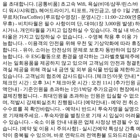
을 초대합니다. [공통비품] 초고속 Wifi, 욕실(비데/샴푸/린스/바
디 워시/샤워캡), 헤어드라이기, 티포트, 개인금고, 생수 1일 2병
무료차(Tea/Coffee) [루프탑수영장] - 운영시간 : 11:00~22:00(연
무휴) - 비치타월은 필수 사항이며 단, 대여(1장 3,000원 발생) 하
시거나, 개인타월을 가지고 입장하실 수 있습니다. 객실 내 바스
타올은 가지고 입장하실 수 없습니다. - 수영복 착용 후 이용 가
능합니다. - 이용객의 안전을 위해 우천 및 기상악화에 따라 휴
합니다. - 유아, 소아는 안전상의 문제로 보호자 동반하여 입장
능합니다. ※ ESG활동으로 환경을 생각하는 그라벨호텔제주에
서는 일회용품을 제공하지 않고 있으며 고객님의 안전과 청결
객실 제공을 위해 객실 내 금연 및 외부 음식물 반입을 제한하고
있습니다. 고객님의 협조에 감사드립니다. [체크인/아웃 안내] *
체크인 시간 : 오후 3시 * 체크아웃 시간 : 오전 11시 [추가인원 
액안내] - 기준인원을 초과하는 1인/1박당 추가요금이 현장에서
결제진행됩니다. - 최대인원을 초과하는 인원은 입실할 수 없으
며, 적발시 강제퇴실조치 진행됩니다 [예약안내] - 예약 전 취소
수수료를 꼭 확인바랍니다. - 예약시 반드시 투숙자명을 실명으
로 기재해주세요. - 투숙자명을 별칭으로 기재 시 입실이 어려
수 있습니다. - 숙소 이용 안내 내용은 업체 사정상 변경될 수 있
습니다. [예약 및 이용 시 주의사항] - 실시간예약 특성상 간혹 
약이 중복될 수 있으며, 바로 연락드려 전액환불 도와드리겠습