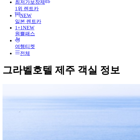
최저가보장제
1위 렌트카
NEW
일본 렌트카
1+1
NEW
원쁠패스
여행티켓
전체
그라벨호텔 제주
객실 정보