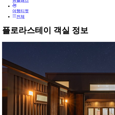
원쁠패스
여행티켓
전체
플로라스테이
객실 정보