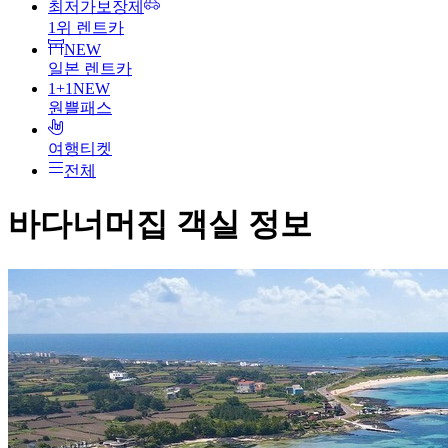
최저가보장제
1위 렌트카
NEW
일본 렌트카
1+1
NEW
원쁠패스
여행티켓
전체
바다너머집
객실 정보