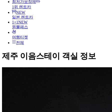
최저가보장제
1위 렌트카
NEW
일본 렌트카
1+1
NEW
원쁠패스
여행티켓
전체
제주 이음스테이
객실 정보