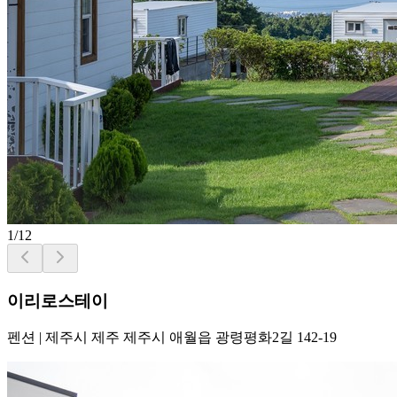
1
/
12
이리로스테이
펜션
|
제주시 제주 제주시 애월읍 광령평화2길 142-19