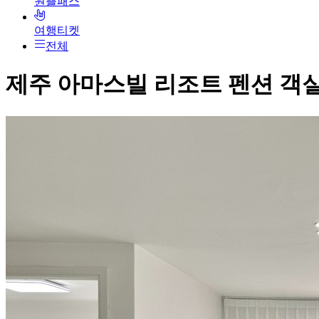
원쁠패스
여행티켓
전체
제주 아마스빌 리조트 펜션
객실