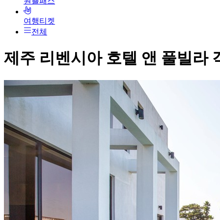
원쁠패스
여행티켓
전체
제주 리벤시아 호텔 앤 풀빌라